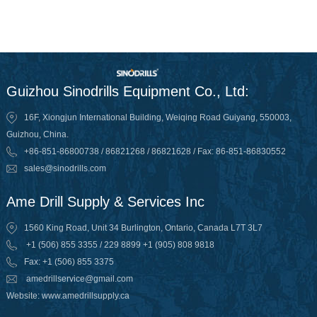
Guizhou Sinodrills Equipment Co., Ltd:
16F, Xiongjun International Building, Weiqing Road Guiyang, 550003,
Guizhou, China.
+86-851-86800738 / 86821268 / 86821628 / Fax: 86-851-86830552
sales@sinodrills.com
Ame Drill Supply & Services Inc
1560 King Road, Unit 34 Burlington, Ontario, Canada L7T 3L7
+1 (506) 855 3355 / 229 8899 +1 (905) 808 9818
Fax: +1 (506) 855 3375
amedrillservice@gmail.com
Website: www.amedrillsupply.ca