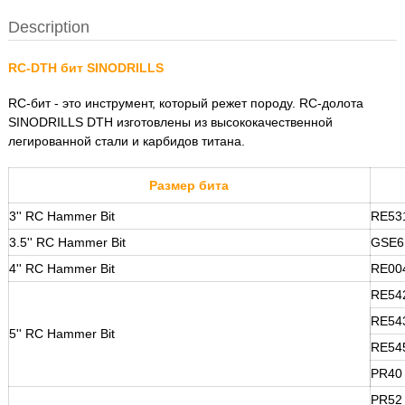
Description
RC-DTH бит SINODRILLS
RC-бит - это инструмент, который режет породу. RC-долота
SINODRILLS DTH изготовлены из высококачественной
легированной стали и карбидов титана.
Размер бита
3'' RC Hammer Bit
RE53
3.5'' RC Hammer Bit
GSE6
4'' RC Hammer Bit
RE00
RE54
RE54
5'' RC Hammer Bit
RE54
PR40
PR52