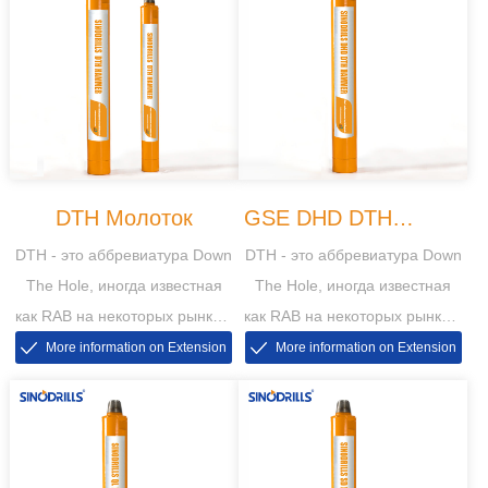
DTH Молоток
GSE DHD DTH
DTH - это аббревиатура Down
DTH - это аббревиатура Down
Молоток
The Hole, иногда известная
The Hole, иногда известная
как RAB на некоторых рынках,
как RAB на некоторых рынках,
тогда RAB - это аббревиатура
тогда RAB - это аббревиатура
More information on Extension
More information on Extension
от вращающегося воздушного
от вращающегося воздушного
взрыва.
взрыва.