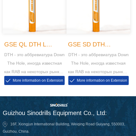
GSE QL DTH L
GSE SD DTH
DTH - это аббревиатура Down
DTH - это аббревиатура Down
Молоток
Молоток
The Hole, иногда известная
The Hole, иногда известная
как RAB на некоторых рынках,
как RAB на некоторых рынках,
тогда RAB - это аббревиатура
тогда RAB - это аббревиатура
More information on Extension
More information on Extension
от вращающегося воздушного
от вращающегося воздушного
взрыва.
взрыва.
Guizhou Sinodrills Equipment Co., Ltd:
16F, Xiongjun International Building, Weiqing Road Guiyang, 550003,
Guizhou, China.